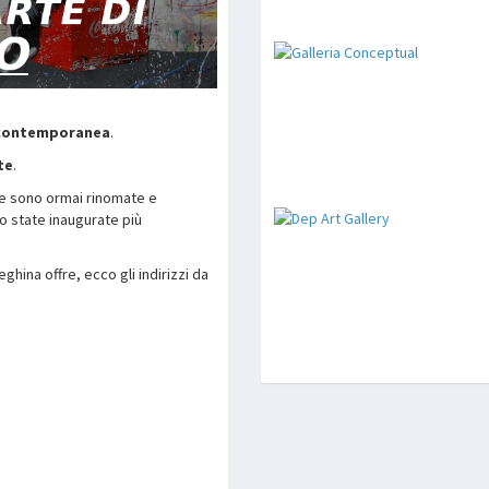
 contemporanea
.
te
.
 e sono ormai rinomate e
ono state inaugurate più
ghina offre, ecco gli indirizzi da