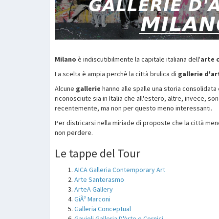
Milano
è indiscutibilmente la capitale italiana dell'
arte
La scelta è ampia perchè la città brulica di
gallerie d'ar
Alcune
gallerie
hanno alle spalle una storia consolidata
riconosciute sia in Italia che all'estero, altre, invece, s
recentemente, ma non per questo meno interessanti.
Per districarsi nella miriade di proposte che la città mene
non perdere.
Le tappe del Tour
AICA Galleria Contemporary Art
Arte Santerasmo
ArteA Gallery
GiÃ³ Marconi
Galleria Conceptual
Gavioli Galleria D'Arte e Cornici