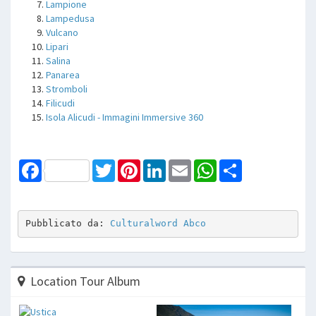
Lampione
Lampedusa
Vulcano
Lipari
Salina
Panarea
Stromboli
Filicudi
Isola Alicudi - Immagini Immersive 360
Facebook
Twitter
Pinterest
LinkedIn
Email
WhatsApp
Share
Pubblicato da: 
Culturalword Abco
Location Tour Album