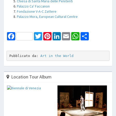
Chiesa di Santa Maria delle Penitenti
Palazzo Ca' Faccanon
Fondazione V-A-C Zattere
Palazzo Mora, European Cultural Centre
Facebook
Twitter
Pinterest
LinkedIn
Email
WhatsApp
Share
Pubblicato da: 
Art in the World
Location Tour Album