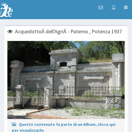
AcquedottoÂ dell'AgriÂ - Paterno , Potenza 1937
Questo contenuto fa parte di un Album, clicca qui
per visualizzarlo