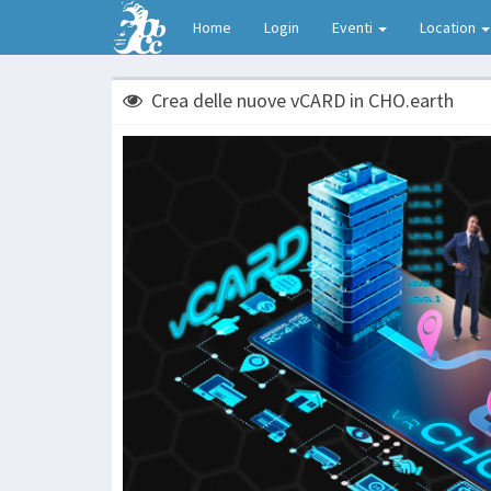
Home
Login
Eventi
Location
Crea delle nuove vCARD in CHO.earth