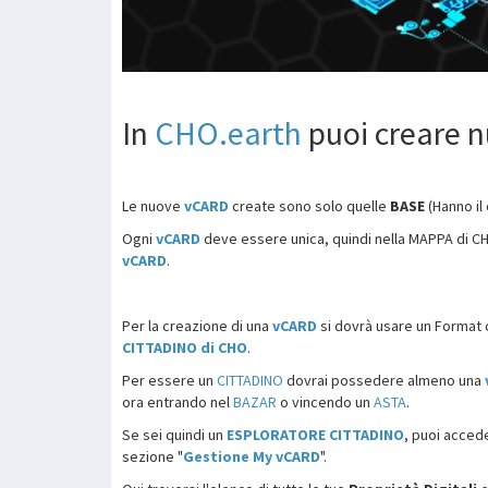
In
CHO.earth
puoi creare 
Le nuove
vCARD
create sono solo quelle
BASE
(Hanno il
Ogni
vCARD
deve essere unica, quindi nella MAPPA di C
vCARD
.
Per la creazione di una
vCARD
si dovrà usare un Format c
CITTADINO di CHO
.
Per essere un
CITTADINO
dovrai possedere almeno una
ora entrando nel
BAZAR
o vincendo un
ASTA
.
Se sei quindi un
ESPLORATORE CITTADINO
, puoi acced
sezione "
Gestione My
vCARD
".