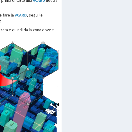
 prima di tutte una
vCARD
neutra
e fare la
vCARD
, segui le
o.
zata e quindi da la zona dove ti