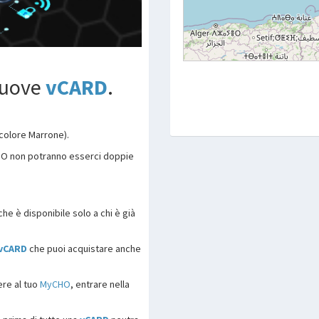
nuove
vCARD
.
 colore Marrone).
HO non potranno esserci doppie
he è disponibile solo a chi è già
vCARD
che puoi acquistare anche
ere al tuo
MyCHO
, entrare nella