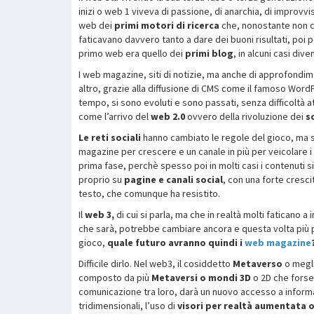
inizi o web 1 viveva di passione, di anarchia, di improvv
web dei
primi motori di ricerca
che, nonostante non c
faticavano davvero tanto a dare dei buoni risultati, poi p
primo web era quello dei
primi blog
, in alcuni casi dive
I web magazine, siti di notizie, ma anche di approfondime
altro, grazie alla diffusione di CMS come il famoso WordP
tempo, si sono evoluti e sono passati, senza difficoltà a
come l’arrivo del
web 2.0
ovvero della rivoluzione dei
s
Le reti sociali
hanno cambiato le regole del gioco, ma 
magazine per crescere e un canale in più per veicolare i
prima fase, perchè spesso poi in molti casi i contenuti 
proprio su
pagine e canali social
, con una forte cresci
testo, che comunque ha resistito.
Il
web 3,
di cui si parla, ma che in realtà molti faticano
che sarà, potrebbe cambiare ancora e questa volta più
gioco,
quale futuro avranno quindi i
web magazine
Difficile dirlo. Nel web3, il cosiddetto
Metaverso
o megli
composto da più
Metaversi o mondi 3D
o 2D che forse
comunicazione tra loro, darà un nuovo accesso a informa
tridimensionali, l’uso di
visori per realtà aumentata o