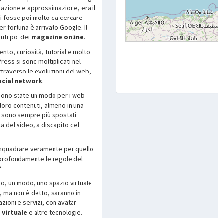
isazione e approssimazione, era il
i fosse poi molto da cercare
er fortuna è arrivato Google. Il
nuti poi dei
magazine online
.
nto, curiosità, tutorial e molto
ress si sono moltiplicati nel
ttraverso le evoluzioni del web,
ocial network
.
sono state un modo per i web
 loro contenuti, almeno in una
si sono sempre più spostati
ta del video, a discapito del
 a inquadrare veramente per quello
 profondamente le regole del
?
o, un modo, uno spazio virtuale
, ma non è detto, saranno in
zioni e servizi, con avatar
 virtuale
e altre tecnologie.