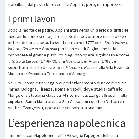
Traballesi, dal gusto barocco che Appiani, però, non apprezza.
I primi lavori
Dopo la morte del padre, Appiani attraversa un
periodo difficile
lavorando come scenografo alla Scala, decoratore di carrozze e
pittore di fiori su seta. La svolta arriva nel 1777 con i
Santi Vitale e
Valeria, Gervasio e Protasio
per la chiesa di Caglio, che lo fa
conoscere al grande pubblico. Seguono opere significative come
il
Ratto di Europa
(1778-79), una
Natività
per Arona (1782), e
soprattutto il ciclo delle
Storie di Amore e Psiche
nella Villa Reale di
Monza per l'Arciduca Ferdinando d'Asburgo.
Nel 1791 compie un viaggio di perfezionamento di nove mesi tra
Parma, Bologna, Firenze, Roma e Napoli, dove studia Raffaello,
Mengs e la statuaria classica. Al ritorno realizza gli affreschi nella
cupola di Santa Maria presso San Celso con i quattro Dottori e i
quattro Evangelisti, opera che consolida la sua fama.
L’esperienza napoleonica
L'incontro con Napoleone nel 1796 segna l'apogeo della sua