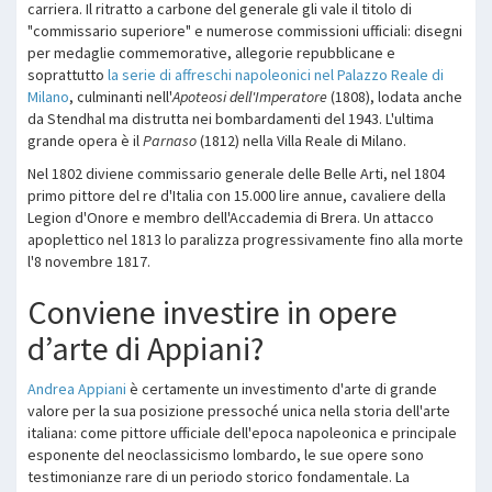
carriera. Il ritratto a carbone del generale gli vale il titolo di
"commissario superiore" e numerose commissioni ufficiali: disegni
per medaglie commemorative, allegorie repubblicane e
soprattutto
la serie di affreschi napoleonici nel Palazzo Reale di
Milano
, culminanti nell'
Apoteosi dell'Imperatore
(1808), lodata anche
da Stendhal ma distrutta nei bombardamenti del 1943. L'ultima
grande opera è il
Parnaso
(1812) nella Villa Reale di Milano.
Nel 1802 diviene commissario generale delle Belle Arti, nel 1804
primo pittore del re d'Italia con 15.000 lire annue, cavaliere della
Legion d'Onore e membro dell'Accademia di Brera. Un attacco
apoplettico nel 1813 lo paralizza progressivamente fino alla morte
l'8 novembre 1817.
Conviene investire in opere
d’arte di Appiani?
Andrea Appiani
è certamente un investimento d'arte di grande
valore per la sua posizione pressoché unica nella storia dell'arte
italiana: come pittore ufficiale dell'epoca napoleonica e principale
esponente del neoclassicismo lombardo, le sue opere sono
testimonianze rare di un periodo storico fondamentale. La