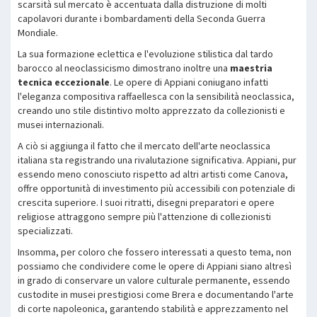
scarsità sul mercato è accentuata dalla distruzione di molti
capolavori durante i bombardamenti della Seconda Guerra
Mondiale.
La sua formazione eclettica e l'evoluzione stilistica dal tardo
barocco al neoclassicismo dimostrano inoltre una
maestria
tecnica eccezionale
. Le opere di Appiani coniugano infatti
l'eleganza compositiva raffaellesca con la sensibilità neoclassica,
creando uno stile distintivo molto apprezzato da collezionisti e
musei internazionali.
A ciò si aggiunga il fatto che il mercato dell'arte neoclassica
italiana sta registrando una rivalutazione significativa. Appiani, pur
essendo meno conosciuto rispetto ad altri artisti come Canova,
offre opportunità di investimento più accessibili con potenziale di
crescita superiore. I suoi ritratti, disegni preparatori e opere
religiose attraggono sempre più l'attenzione di collezionisti
specializzati.
Insomma, per coloro che fossero interessati a questo tema, non
possiamo che condividere come le opere di Appiani siano altresì
in grado di conservare un valore culturale permanente, essendo
custodite in musei prestigiosi come Brera e documentando l'arte
di corte napoleonica, garantendo stabilità e apprezzamento nel