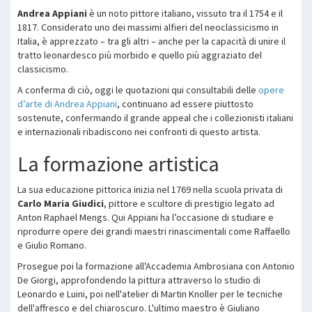
Andrea Appiani
è un noto pittore italiano, vissuto tra il 1754 e il
1817. Considerato uno dei massimi alfieri del neoclassicismo in
Italia, è apprezzato – tra gli altri – anche per la capacità di unire il
tratto leonardesco più morbido e quello più aggraziato del
classicismo.
A conferma di ciò, oggi le quotazioni qui consultabili delle
opere
d’arte di Andrea Appiani
, continuano ad essere piuttosto
sostenute, confermando il grande appeal che i collezionisti italiani
e internazionali ribadiscono nei confronti di questo artista.
La formazione artistica
La sua educazione pittorica inizia nel 1769 nella scuola privata di
Carlo Maria Giudici
, pittore e scultore di prestigio legato ad
Anton Raphael Mengs. Qui Appiani ha l’occasione di studiare e
riprodurre opere dei grandi maestri rinascimentali come Raffaello
e Giulio Romano.
Prosegue poi la formazione all'Accademia Ambrosiana con Antonio
De Giorgi, approfondendo la pittura attraverso lo studio di
Leonardo e Luini, poi nell'atelier di Martin Knoller per le tecniche
dell'affresco e del chiaroscuro. L'ultimo maestro è Giuliano