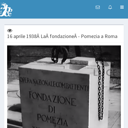
16 aprile 1938Â LaÂ fondazioneÂ - Pomezia a Roma