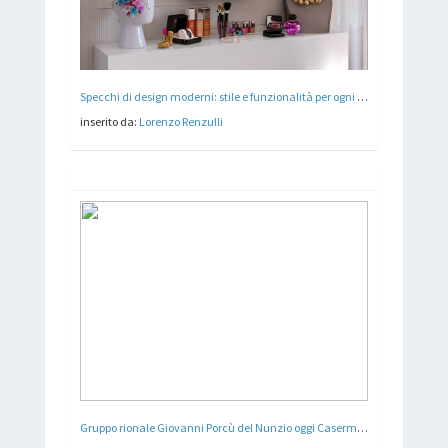
Specchi di design moderni: stile e funzionalità per ogni ambiente
inserito da:
Lorenzo Renzulli
Gruppo rionale Giovanni Porcù del Nunzio oggi Caserma Polizia Stradale - Torino - Arch. Mario Passanti , Arch. Paolo Perona - 1938